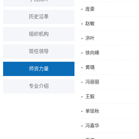
庞豪
历史沿革
赵敏
组织机构
洪叶
现任领导
徐向峰
黄璐
师资力量
冯丽丽
专业介绍
王毅
单琰秋
冯嘉华