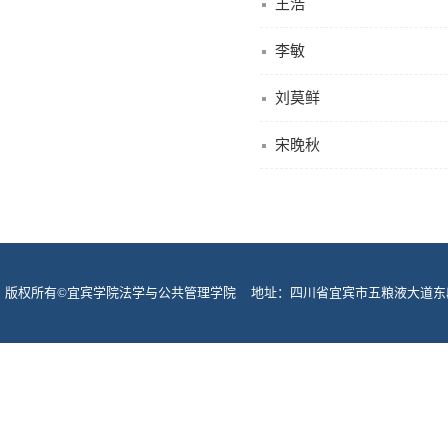
王浩
李敏
刘莫鲜
宋晚秋
版权所有©宜宾学院法学与公共管理学院 地址：四川省宜宾市五粮液大道东段酒圣路
宾市网监支队