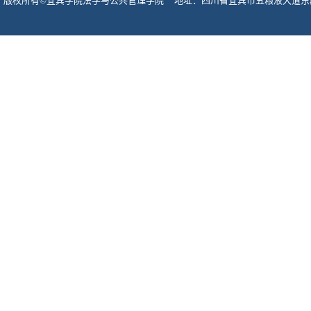
版权所有©宜宾学院法学与公共管理学院 地址：四川省宜宾市五粮液大道东段酒圣路
宾市网监支队