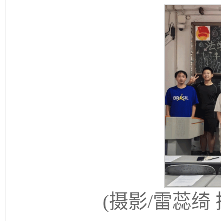
(摄影/雷蕊绮